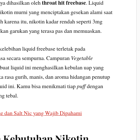
throat hit freebase
ya dihasilkan oleh
. Liquid
kotin murni yang menciptakan gesekan alami saat
h karena itu, nikotin kadar rendah seperti 3mg
kan garukan yang terasa pas dan memuaskan.
lebihan liquid freebase terletak pada
asa secara sempurna. Campuran
Vegetable
uat liquid ini menghasilkan kebulan uap yang
uka rasa gurih, manis, dan aroma hidangan penutup
quid ini. Kamu bisa menikmati tiap
puff
dengan
g tebal.
se dan Salt Nic yang Wajib Dipahami
 Kebutuhan Nikotin