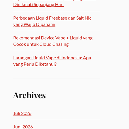
Dinikmati Sepanjang Hari
Perbedaan Liquid Freebase dan Salt Nic
yang Wajib Dipahami
Rekomendasi Device Vape + Liquid yang
Cocok untuk Cloud Chasing
Larangan Liquid Vape di Indonesia: Apa
yang Perlu Diketahui?
Archives
Juli 2026
Juni 2026