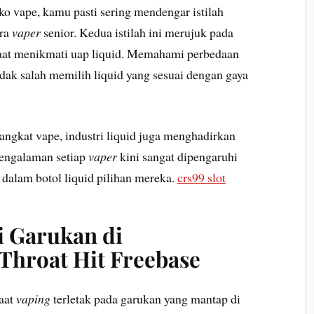
o vape, kamu pasti sering mendengar istilah
ara
vaper
senior. Kedua istilah ini merujuk pada
 saat menikmati uap liquid. Memahami perbedaan
dak salah memilih liquid yang sesuai dengan gaya
ngkat vape, industri liquid juga menghadirkan
Pengalaman setiap
vaper
kini sangat dipengaruhi
i dalam botol liquid pilihan mereka.
crs99 slot
 Garukan di
Throat Hit Freebase
saat
vaping
terletak pada garukan yang mantap di