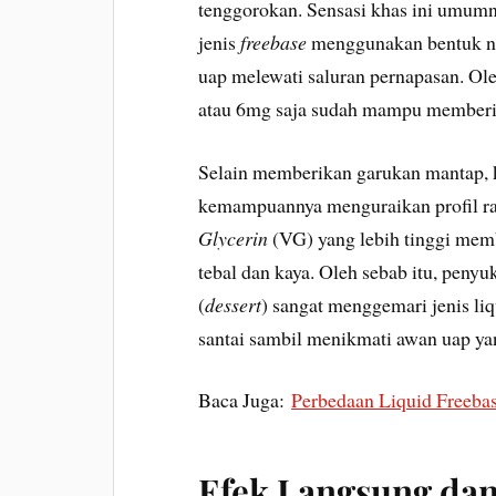
tenggorokan. Sensasi khas ini umumn
jenis
freebase
menggunakan bentuk ni
uap melewati saluran pernapasan. Ole
atau 6mg saja sudah mampu memberi
Selain memberikan garukan mantap, ke
kemampuannya menguraikan profil r
Glycerin
(VG) yang lebih tinggi memb
tebal dan kaya. Oleh sebab itu, peny
(
dessert
) sangat menggemari jenis li
santai sambil menikmati awan uap yan
Baca Juga:
Perbedaan Liquid Freeba
Efek Langsung dan